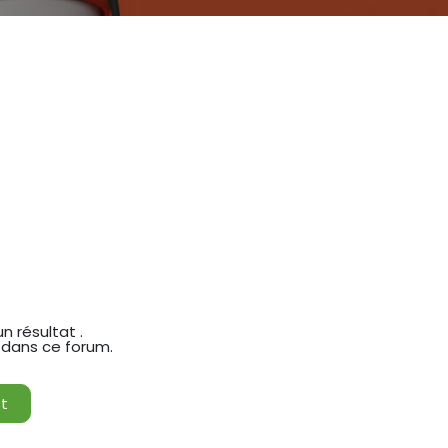
un résultat
.
s dans ce forum.
st