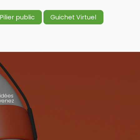
Pilier public
Guichet Virtuel
act
Prendre rendez-vous
Location
 idées
evenez