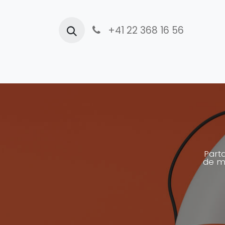
+41 22 368 16 56
Accueil
Actualités
Officiel
I
Parta
de ma